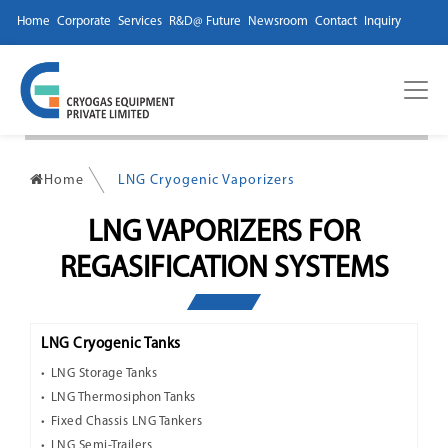
Home
Corporate
Services
R&D@ Future
Newsroom
Contact
Inquiry
Home
LNG Cryogenic Vaporizers
LNG VAPORIZERS FOR
REGASIFICATION SYSTEMS
LNG Cryogenic Tanks
LNG Storage Tanks
LNG Thermosiphon Tanks
Fixed Chassis LNG Tankers
LNG Semi-Trailers