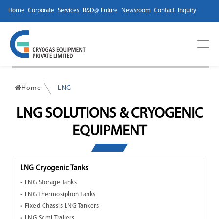
Home
Corporate
Services
R&D@ Future
Newsroom
Contact
Inquiry
Home
LNG
LNG SOLUTIONS & CRYOGENIC
EQUIPMENT
LNG Cryogenic Tanks
LNG Storage Tanks
LNG Thermosiphon Tanks
Fixed Chassis LNG Tankers
LNG Semi-Trailers